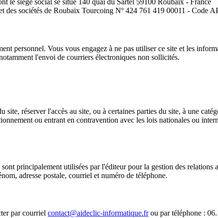
nt le siège social se situe 140 quai du Sartel 59100 Roubaix - France
ce et des sociétés de Roubaix Tourcoing Nº 424 761 419 00011 - Cod
tement personnel. Vous vous engagez à ne pas utiliser ce site et les infor
 notamment l'envoi de courriers électroniques non sollicités.
u site, réserver l'accès au site, ou à certaines parties du site, à une caté
ionnement ou entrant en contravention avec les lois nationales ou interna
e sont principalement utilisées par l'éditeur pour la gestion des relatio
énom, adresse postale, courriel et numéro de téléphone.
ter par courriel
contact@aideclic-informatique.fr
ou par téléphone : 06